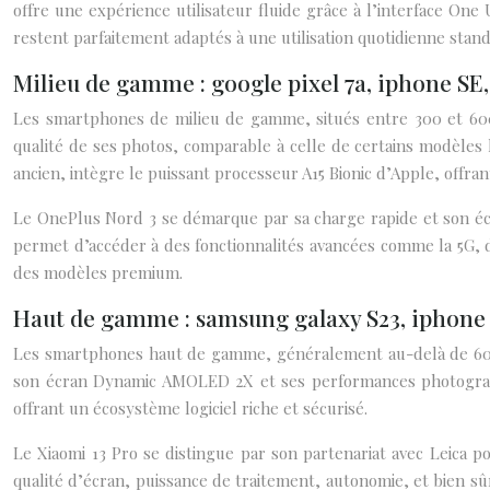
offre une expérience utilisateur fluide grâce à l’interface On
restent parfaitement adaptés à une utilisation quotidienne stand
Milieu de gamme : google pixel 7a, iphone SE
Les smartphones de milieu de gamme, situés entre 300 et 600 
qualité de ses photos, comparable à celle de certains modèles
ancien, intègre le puissant processeur A15 Bionic d’Apple, off
Le OnePlus Nord 3 se démarque par sa charge rapide et son éc
permet d’accéder à des fonctionnalités avancées comme la 5G, d
des modèles premium.
Haut de gamme : samsung galaxy S23, iphone 1
Les smartphones haut de gamme, généralement au-delà de 600 e
son écran Dynamic AMOLED 2X et ses performances photographi
offrant un écosystème logiciel riche et sécurisé.
Le Xiaomi 13 Pro se distingue par son partenariat avec Leica p
qualité d’écran, puissance de traitement, autonomie, et bien sûr