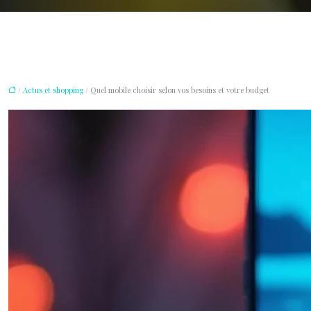
/
Actus et shopping
/ Quel mobile choisir selon vos besoins et votre budget