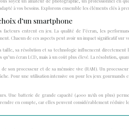
ue vous soyez un amateur de photographie, un professionnel en qu
 adapté à vos besoins. Explorons ensemble les éléments clés à pren
e choix d’un smartphone
rs facteurs entrent en jeu. La qualité de l’écran, les performan
nt. Chacun de ces aspects peut avoir un impact significatif sur vo
a taille, sa résolution et sa technologie influencent directement l
 qu’un écran LCD, mais à un coût plus élevé. La résolution, quant 
e son processeur et de sa mémoire vive (RAM). Un processeur p
itâche. Pour une utilisation intensive ou pour les jeux gourmands
eurs. Une batterie de grande capacité (4000 mAh ou plus) perme
prendre en compte, car elles peuvent considérablement réduire le