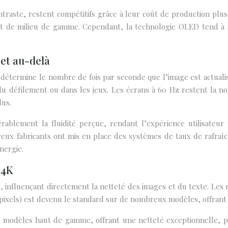
ste, restent compétitifs grâce à leur coût de production plus fa
et de milieu de gamme. Cependant, la technologie OLED tend à 
 et au-delà
détermine le nombre de fois par seconde que l’image est actualisé
rs du défilement ou dans les jeux. Les écrans à 60 Hz restent l
lus.
rablement la fluidité perçue, rendant l’expérience utilisateur
reux fabricants ont mis en place des systèmes de taux de rafraî
nergie.
 4K
s, influençant directement la netteté des images et du texte. Le
0 pixels) est devenu le standard sur de nombreux modèles, offran
 modèles haut de gamme, offrant une netteté exceptionnelle, p