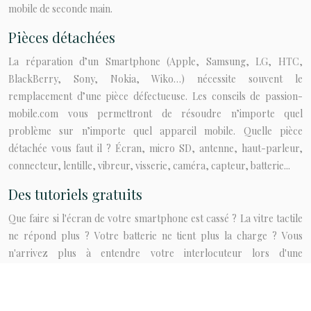
mobile de seconde main.
Pièces détachées
La réparation d’un Smartphone (Apple, Samsung, LG, HTC,
BlackBerry, Sony, Nokia, Wiko…) nécessite souvent le
remplacement d’une pièce défectueuse. Les conseils de passion-
mobile.com vous permettront de résoudre n’importe quel
problème sur n’importe quel appareil mobile. Quelle pièce
détachée vous faut il ? Écran, micro SD, antenne, haut-parleur,
connecteur, lentille, vibreur, visserie, caméra, capteur, batterie...
Des tutoriels gratuits
Que faire si l'écran de votre smartphone est cassé ? La vitre tactile
ne répond plus ? Votre batterie ne tient plus la charge ? Vous
n'arrivez plus à entendre votre interlocuteur lors d'une
conversation téléphonique ? Le site Passion-mobile vous propose
une solution à chacun de ces problèmes grâce à des guides de
réparation super détaillés et illustrés. Réparer son portable n'aura