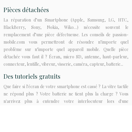
Pièces détachées
La réparation d’un Smartphone (Apple, Samsung, LG, HTC,
BlackBerry, Sony, Nokia, Wiko…) nécessite souvent le
remplacement d’une pièce défectueuse. Les conseils de passion-
mobile.com vous permettront de résoudre n’importe quel
problème sur n’importe quel appareil mobile. Quelle pièce
détachée vous faut il ? Écran, micro SD, antenne, haut-parleur,
connecteur, lentille, vibreur, visserie, caméra, capteur, batterie...
Des tutoriels gratuits
Que faire si l'écran de votre smartphone est cassé ? La vitre tactile
ne répond plus ? Votre batterie ne tient plus la charge ? Vous
n'arrivez plus à entendre votre interlocuteur lors d'une
conversation téléphonique ? Le site Passion-mobile vous propose
une solution à chacun de ces problèmes grâce à des guides de
réparation super détaillés et illustrés. Réparer son portable n'aura
jamais été aussi simple, facile et pratique !