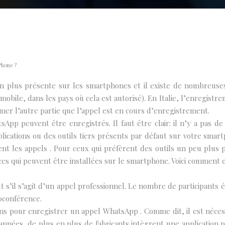
Phone ?
n plus présente sur les smartphones et il existe de nombreuses 
ile, dans les pays où cela est autorisé). En Italie, l’enregistreme
ormer l’autre partie que l’appel est en cours d’enregistrement.
p peuvent être enregistrés. Il faut être clair: il n’y a pas de
lications ou des outils tiers présents par défaut sur votre smar
ent les appels . Pour ceux qui préfèrent des outils un peu plus pr
ierces qui peuvent être installées sur le smartphone. Voici comme
 s’il s’agit d’un appel professionnel. Le nombre de participants
oconférence.
ons pour enregistrer un appel WhatsApp . Comme dit, il est nécess
nnées, de plus en plus de fabricants intègrent une application po