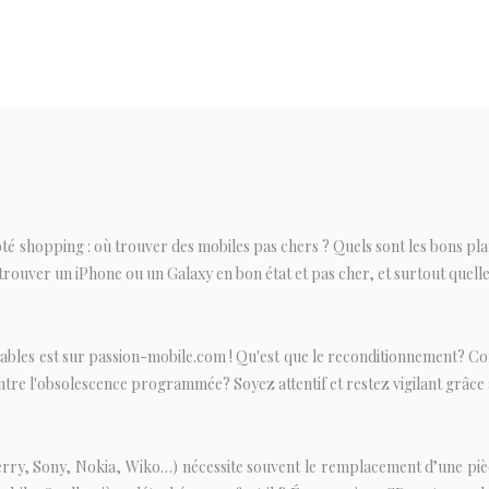
côté shopping : où trouver des mobiles pas chers ? Quels sont les bons p
rouver un iPhone ou un Galaxy en bon état et pas cher, et surtout quelles
ortables est sur passion-mobile.com ! Qu'est que le reconditionnement?
e l'obsolescence programmée? Soyez attentif et restez vigilant grâce à
y, Sony, Nokia, Wiko…) nécessite souvent le remplacement d’une pièc